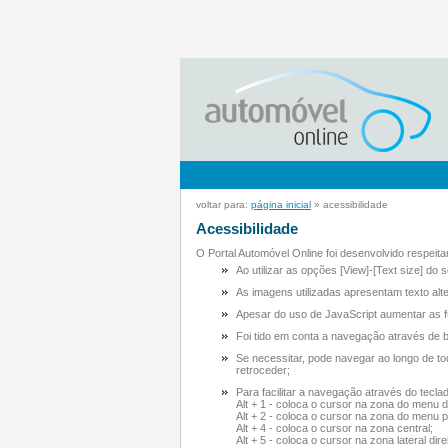
voltar para:
página inicial
» acessibilidade
Acessibilidade
O Portal Automóvel Online foi desenvolvido respeitan
Ao utilizar as opções [View]-[Text size] do 
As imagens utilizadas apresentam texto alte
Apesar do uso de JavaScript aumentar as f
Foi tido em conta a navegação através de b
Se necessitar, pode navegar ao longo de todo
retroceder;
Para facilitar a navegação através do tecla
Alt + 1 - coloca o cursor na zona do menu d
Alt + 2 - coloca o cursor na zona do menu pr
Alt + 4 - coloca o cursor na zona central;
Alt + 5 - coloca o cursor na zona lateral direi