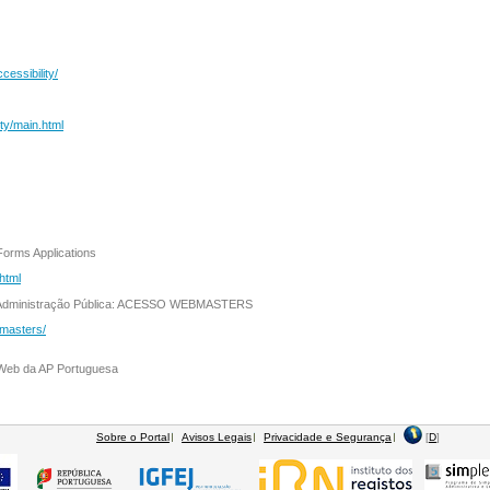
essibility/
ty/main.html
 Forms Applications
html
 Administração Pública: ACESSO WEBMASTERS
masters/
Web da AP Portuguesa
Sobre o Portal
Avisos Legais
Privacidade e Segurança
[
D
]