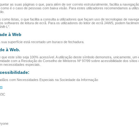
uetar as suas páginas o que, para além de ser correto estruturalmente, facilita a navegaçã
o, como é o caso de pessoas com baixa visão. Para estes utilizadores recomendamos a utili
lo.
omo listas, o que facilita a consulta a utilizadores que façam uso de tecnologias de naveg
softwares de leitura de ecrã. Para os utilizadores do leitor de ecrã JAWS, podem facilmen
ift-L".
dade à Web
 sua superfície está recortado um buraco de fechadura.
ade à Web.
e que este sítio seja 100% acessível. A utilização deste símbolo demonstra, unicamente, um 
midade com a Resolução do Conselho de Ministros Nº 97/99 sobre acessibilidade dos sítios 
om necessidades especiais.
essibilidade:
idadãos com Necessidades Especiais na Sociedade da Informação
tm
 W3C
eryone