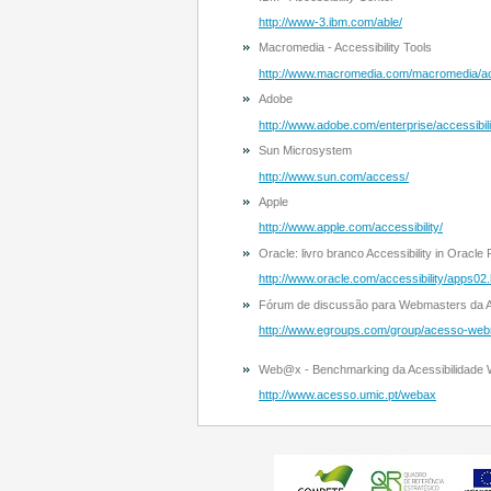
http://www-3.ibm.com/able/
Macromedia - Accessibility Tools
http://www.macromedia.com/macromedia/acc
Adobe
http://www.adobe.com/enterprise/accessibili
Sun Microsystem
http://www.sun.com/access/
Apple
http://www.apple.com/accessibility/
Oracle: livro branco Accessibility in Oracle
http://www.oracle.com/accessibility/apps02.
Fórum de discussão para Webmasters da
http://www.egroups.com/group/acesso-web
Web@x - Benchmarking da Acessibilidade 
http://www.acesso.umic.pt/webax