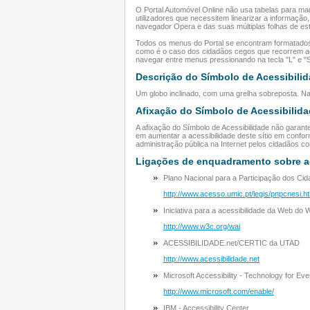
O Portal Automóvel Online não usa tabelas para maq
utilizadores que necessitem linearizar a informaçã
navegador Opera e das suas múltiplas folhas de esti
Todos os menus do Portal se encontram formatados c
como é o caso dos cidadãos cegos que recorrem aos 
navegar entre menus pressionando na tecla "L" e "Sh
Descrição do Símbolo de Acessibili
Um globo inclinado, com uma grelha sobreposta. Na
Afixação do Símbolo de Acessibilid
A afixação do Símbolo de Acessibilidade não garant
em aumentar a acessibilidade deste sítio em confor
administração pública na Internet pelos cidadãos c
Ligações de enquadramento sobre ac
Plano Nacional para a Participação dos C
http://www.acesso.umic.pt/legis/pnpcnesi.h
Iniciativa para a acessibilidade da Web do
http://www.w3c.org/wai
ACESSIBILIDADE.net/CERTIC da UTAD
http://www.acessibilidade.net
Microsoft Accessibility - Technology for Ev
http://www.microsoft.com/enable/
IBM - Accessibility Center