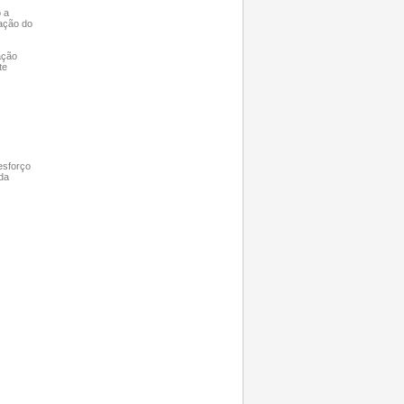
o a
zação do
ação
te
esforço
da