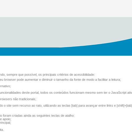
do, sempre que possível, os principais critérios de acessibilidade:
seu browser pode aumentar e diminuir o tamanho da fonte de modo a facilitar a leitura;
rnativo;
uncionalidades deste portal, todos os conteúdos funcionam mesmo sem ter o JavaScript ati
rowsers não tradicionais;
 o site sem recurso ao rato, utilizando as teclas [tab] para avançar entre links e [shift]+[tab
do foram criadas ainda as seguintes teclas de atalho:
e apoio;
incipal;
ta.