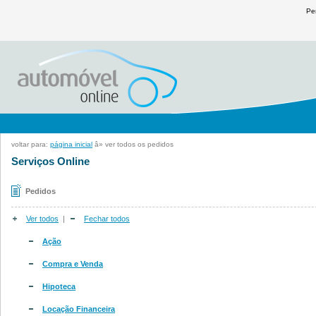
Pe
voltar para:
página inicial
â» ver todos os pedidos
Serviços Online
Pedidos
Ver todos
|
Fechar todos
Ação
Compra e Venda
Hipoteca
Locação Financeira