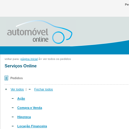
Pe
voltar para:
página inicial
â» ver todos os pedidos
Serviços Online
Pedidos
Ver todos
|
Fechar todos
Ação
Compra e Venda
Hipoteca
Locação Financeira