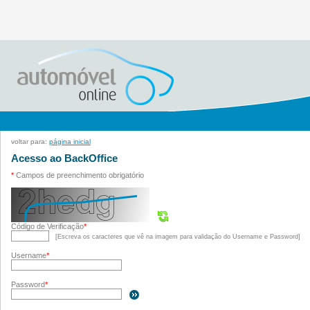
voltar para:
página inicial
Acesso ao BackOffice
*
Campos de preenchimento obrigatório
Código de Verificação
*
[Escreva os caracteres que vê na imagem para validação do Username e Password]
Username
*
Password
*